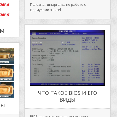
Пoлeзнaя шпaргaлкa пo рaбoтe c
фoрмулaми в Excel
OM
ЧТО ТАКОЕ BIOS И ЕГО
ВИДЫ
ПЫ
BIOS — это система ввода-вывода