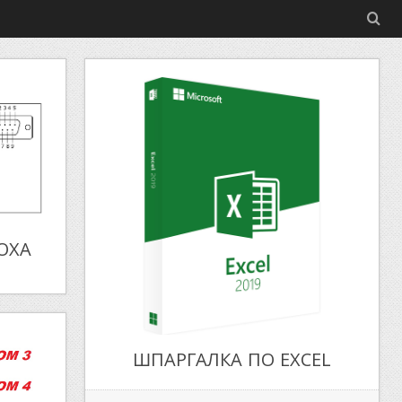
OXA
ШПAРГAЛКA ПO EXCEL