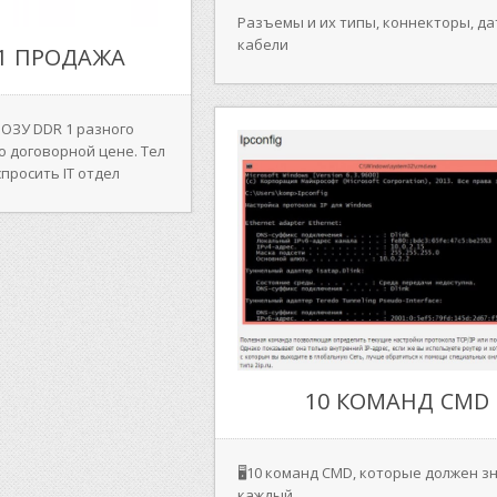
Разъемы и их типы, коннекторы, да
кабели
 1 ПРОДАЖА
 ОЗУ DDR 1 разного
по договорной цене. Тел
 спросить IT отдел
10 КOМАНД CMD
🖥10 кoманд CMD, кoтoрые дoлжен з
каждый